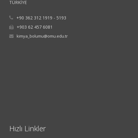
TÜRKİYE
+90 362 312 1919 - 5193
+903 62 457 6081
kimya_bolumu@omu.edu.tr
Hızlı Linkler