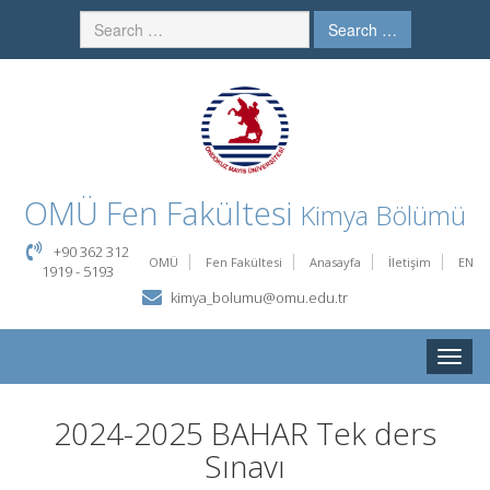
Search …
OMÜ
Fen Fakültesi
Kimya Bölümü
+90 362 312
OMÜ
Fen Fakültesi
Anasayfa
İletişim
EN
1919 - 5193
kimya_bolumu@omu.edu.tr
Toggle
naviga
2024-2025 BAHAR Tek ders
Sınavı