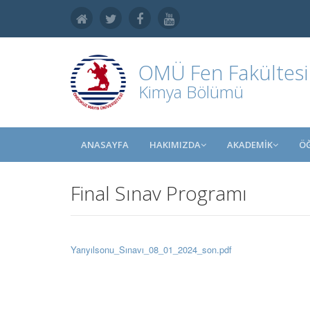
OMÜ
Fen Fakültesi
Kimya Bölümü
ANASAYFA
HAKIMIZDA
AKADEMİK
Ö
Final Sınav Programı
Yarıyılsonu_Sınavı_08_01_2024_son.pdf