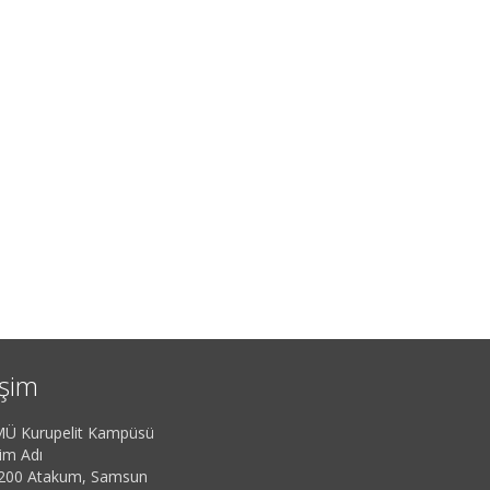
işim
Ü Kurupelit Kampüsü
im Adı
200 Atakum, Samsun