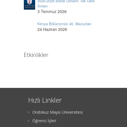
2025-2026 Bahar Dönemi Tek Ders
Sınavı
3 Temmuz 2026
Kimya Bölümü'nün 40. Mezunları
24 Haziran 2026
Etkinlikler
Hızlı Linkler
Ondokuz Mayıs Üniversitesi
Öğrenci İşleri