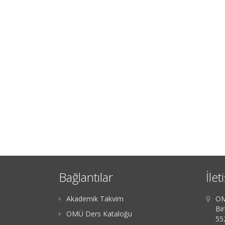
Bağlantılar
İlet
Akademik Takvim
OM
Bir
OMÜ Ders Kataloğu
55